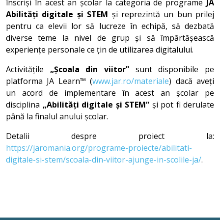
înscriși în acest an școlar la categoria de programe
JA
Abilități digitale și STEM
și reprezintă un bun prilej
pentru ca elevii lor să lucreze în echipă, să dezbată
diverse teme la nivel de grup și să împărtășească
experiențe personale ce țin de utilizarea digitalului.
Activitățile
„Școala din viitor”
sunt disponibile pe
platforma JA Learn™ (
www.jar.ro/materiale
) dacă aveți
un acord de implementare în acest an școlar pe
disciplina
„Abilități digitale și STEM”
și pot fi derulate
până la finalul anului școlar.
Detalii despre proiect la:
https://jaromania.org/programe-proiecte/abilitati-
digitale-si-stem/scoala-din-viitor-ajunge-in-scolile-ja/
.