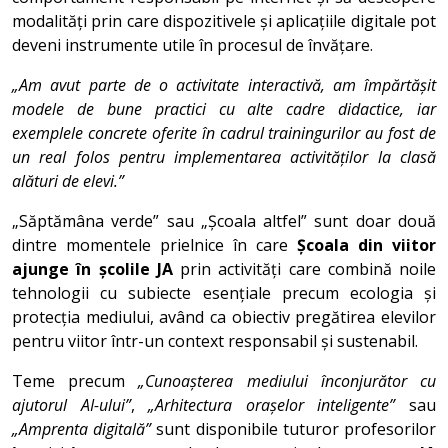
modalități prin care dispozitivele și aplicațiile digitale pot
deveni instrumente utile în procesul de învățare.
„Am avut parte de o activitate interactivă, am împărtășit
modele de bune practici cu alte cadre didactice, iar
exemplele concrete oferite în cadrul trainingurilor au fost de
un real folos pentru implementarea activităților la clasă
alături de elevi.”
„Săptămâna verde” sau „Școala altfel” sunt doar două
dintre momentele prielnice în care
Școala din viitor
ajunge în școlile JA
prin activități care combină noile
tehnologii cu subiecte esențiale precum ecologia și
protecția mediului, având ca obiectiv pregătirea elevilor
pentru viitor într-un context responsabil și sustenabil.
Teme precum
„Cunoașterea mediului înconjurător cu
ajutorul AI-ului”
,
„Arhitectura orașelor inteligente”
sau
„Amprenta digitală”
sunt disponibile tuturor profesorilor