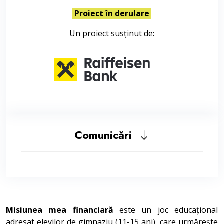
Proiect în derulare
Un proiect susținut de:
Comunicări
Misiunea mea financiară
este un joc educațional
adresat elevilor de gimnaziu (11-15 ani), care urmărește