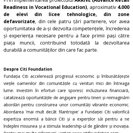
Prin implementarea proiectului
ARRIVE (Advance Retail
Readiness in Vocational Education)
, aproximativ
4.000
de elevi din licee tehnologice, din zone
defavorizate
, din cele patru țări partenere, vor avea
oportunitatea de a-și dezvolta competențele, încrederea
și experiența necesare pentru a face primii pași către
piața muncii, contribuind totodată la dezvoltarea
durabilă a comunităților din care fac parte.
Despre Citi Foundation
Fundația Citi accelerează progresul economic și îmbunătățește
viețile oamenilor din comunitățile cu venituri mici din întreaga
lume. Investim în eforturi care sporesc incluziunea financiară,
catalizează oportunitățile de angajare pentru tineri și reimaginăm
abordări pentru construirea unor comunități vibrante economic.
Abordarea 'mai mult decât filantropie' a Fundației Citi valorifică
expertiza enormă a băncii Citi și a experților săi pentru a ne
îndeplini misiunea și a stimula leadership-ul de gândire și inovația.