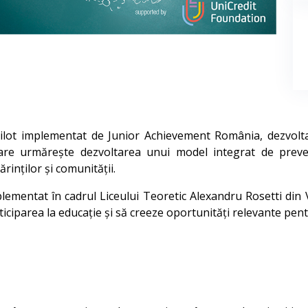
ilot implementat de Junior Achievement România, dezvoltat
 care urmărește dezvoltarea unui model integrat de preven
ărinților și comunității.
lementat în cadrul Liceului Teoretic Alexandru Rosetti din V
iciparea la educație și să creeze oportunități relevante pentr