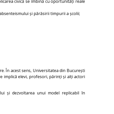
icarea civică se îmbină cu oportunități reale
senteismului și părăsirii timpurii a școlii;
. În acest sens, Universitatea din București
mplică elevi, profesori, părinți și alți actori
lui și dezvoltarea unui model replicabil în