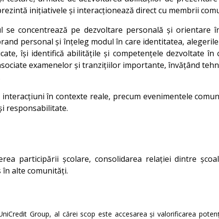
prezintă inițiativele și interacționează direct cu membrii comu
 se concentrează pe dezvoltare personală și orientare în ca
brand personal și înțeleg modul în care identitatea, alegeril
cate, își identifică abilitățile și competențele dezvoltate în 
 asociate examenelor și tranzițiilor importante, învățând teh
.
interacțiuni în contexte reale, precum evenimentele comunitar
i responsabilitate.
ea participării școlare, consolidarea relației dintre șco
 în alte comunități.
niCredit Group, al cărei scop este accesarea și valorificarea potenți