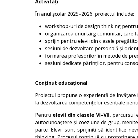
Activități
În anul școlar 2025–2026, proiectul include:
workshop-uri de design thinking pentru e
organizarea unui târg comunitar, care facil
sprijin pentru elevii din clasele pregătit
sesiuni de dezvoltare personală și orienta
formarea profesorilor în metode de pred
sesiuni dedicate părinților, pentru consol
Conținut educațional
Proiectul propune o experiență de învățare in
la dezvoltarea competențelor esențiale pentr
Pentru
elevii din clasele VI–VII
, parcursul 
autocunoaștere și coeziune de grup, menite s
parte. Elevii sunt sprijiniți să identifice 
thinking. Procesul continuă cu prototipare ș