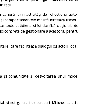
nității.
rieră, prin activități de reflecție și auto-
e și comportamentele lor influențează traseul
contexte cotidiene și își clarifică opțiunile de
nici concrete de gestionare a acestora, pentru
e, care facilitează dialogul cu actori locali
ală și comunitate și dezvoltarea unui model
alului noii generații de europeni. Misiunea sa este