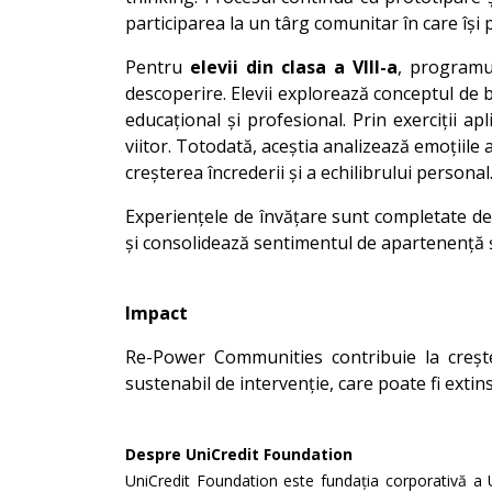
participarea la un târg comunitar în care își 
Pentru
elevii din clasa a VIII-a
, programul
descoperire. Elevii explorează conceptul de 
educațional și profesional. Prin exerciții apli
viitor. Totodată, aceștia analizează emoțiile
creșterea încrederii și a echilibrului personal
Experiențele de învățare sunt completate de 
și consolidează sentimentul de apartenență ș
Impact
Re-Power Communities contribuie la creșter
sustenabil de intervenție, care poate fi extins
Despre UniCredit Foundation
UniCredit Foundation este fundația corporativă a U