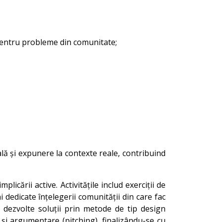
 pentru probleme din comunitate;
ală și expunere la contexte reale, contribuind
implicării active. Activitățile includ exerciții de
dedicate înțelegerii comunității din care fac
să dezvolte soluții prin metode de tip design
 și argumentare (pitching), finalizându-se cu