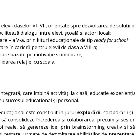
levii claselor VI–VII, orientate spre dezvoltarea de soluții
itează dialogul între elevi, școală și actori locali;
oare – a V-a, prin kituri educaționale de tip
ready for school
;
re în carieră pentru elevii de clasa a VIII-a;
are bazate pe motivație și implicare;
idarea relației cu școala.
tegrată, care îmbină activități la clasă, educație experienți
u succesul educațional și personal.
educațional este construit în jurul
explorării
, colaborării și 
ă consolideze încrederea și colaborarea, precum și sesiuni 
nevoi reale, să genereze idei prin brainstorming creativ și 
i testare, urmate de dezvoltarea abilităților de prezentare