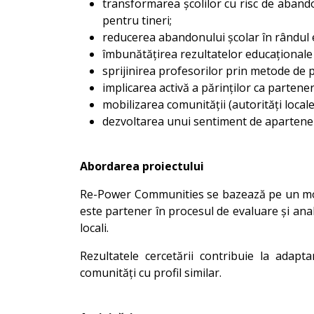
transformarea școlilor cu risc de abando
pentru tineri;
reducerea abandonului școlar în rândul ele
îmbunătățirea rezultatelor educaționale p
sprijinirea profesorilor prin metode de 
implicarea activă a părinților ca partener
mobilizarea comunității (autorități locale
dezvoltarea unui sentiment de apartenență
Abordarea proiectului
Re-Power Communities se bazează pe un model
este partener în procesul de evaluare și anali
locali.
Rezultatele cercetării contribuie la adapt
comunități cu profil similar.