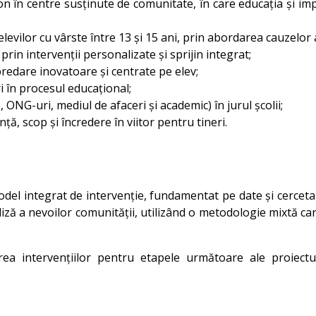
n în centre susținute de comunitate, în care educația și impl
vilor cu vârste între 13 și 15 ani, prin abordarea cauzelor ab
rin intervenții personalizate și sprijin integrat;
predare inovatoare și centrate pe elev;
i în procesul educațional;
, ONG-uri, mediul de afaceri și academic) în jurul școlii;
, scop și încredere în viitor pentru tineri.
 integrat de intervenție, fundamentat pe date și cercetare
ză a nevoilor comunității, utilizând o metodologie mixtă care i
area intervențiilor pentru etapele următoare ale proiectu