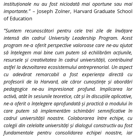
instituționale nu au fost niciodată mai oportune sau mai
importante.”
– Joseph Zolner, Harvard Graduate School
of Education
”Suntem recunoscători pentru cele trei zile de învățare
intensă din cadrul University Leadership Program. Acest
program ne-a oferit perspective valoroase care ne-au ajutat
să înțelegem mai bine cum putem să echilibrăm acțiunile,
resursele și creativitatea în cadrul universității, contribuind
astfel la dezvoltarea ecosistemului antreprenorial. Un aspect
cu adevărat remarcabil a fost experiența directă cu
profesorii de la Harvard, ale căror cunoștințe și abordări
pedagogice ne-au impresionat profund. Implicarea lor
activă, atât în sesiunile teoretice, cât și în discuțiile aplicative,
ne-a oferit o înțelegere aprofundată și practică a modului în
care putem să implementăm schimbări semnificative în
cadrul universității noastre. Colaborarea între echipe, cu
colegii din celelalte universități și dialogul constructiv au fost
fundamentale pentru consolidarea echipei noastre, iar