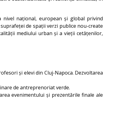
a nivel național, european și global privind
 suprafeței de spații verzi publice nou-create
lității mediului urban și a vieții cetățenilor,
rofesori și elevi din Cluj-Napoca. Dezvoltarea
binare de antreprenoriat verde.
rea evenimentului și prezentările finale ale