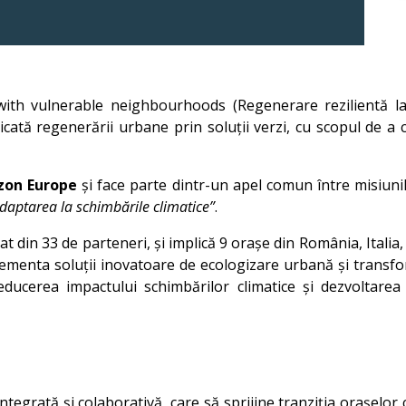
with vulnerable neighbourhoods (Regenerare rezilientă la
cată regenerării urbane prin soluții verzi, cu scopul de a c
zon Europe
și face parte dintr-un apel comun între misiun
daptarea la schimbările climatice”
.
 din 33 de parteneri, și implică 9 orașe din România, Italia, 
ementa soluții inovatoare de ecologizare urbană și transfor
 reducerea impactului schimbărilor climatice și dezvoltar
grată și colaborativă, care să sprijine tranziția orașelor că