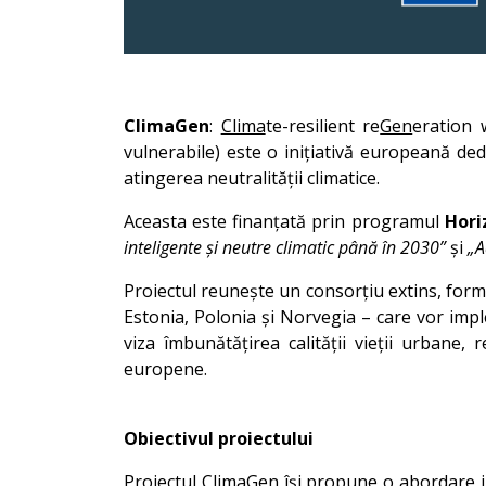
ClimaGen
:
Clima
te-resilient re
Gen
eration 
vulnerabile) este o inițiativă europeană dedi
atingerea neutralității climatice.
Aceasta este finanțată prin programul
Hori
inteligente și neutre climatic până în 2030”
și
„A
Proiectul reunește un consorțiu extins, format
Estonia, Polonia și Norvegia – care vor impl
viza îmbunătățirea calității vieții urbane,
europene.
Obiectivul proiectului
Proiectul ClimaGen își propune o abordare inte