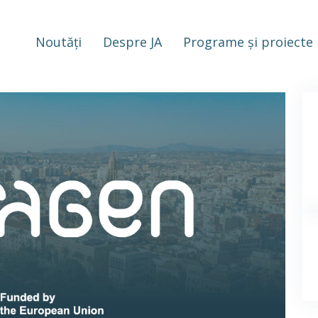
Noutăți
Despre JA
Programe și proiecte