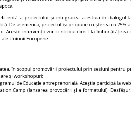
Napoca.
ficientă a proiectului și integrarea acestuia în dialogul l
imatică. De asemenea, proiectul își propune creșterea cu 25% a
. Aceste intervenții vor contribui direct la îmbunătățirea ca
e ale Uniunii Europene.
tatea, în scopul promovării proiectului prin sesiuni pentru p
nare și workshopuri;
rogramul de Educație antreprenorială. Aceștia participă la we
ion Camp (lansarea provocării și a formatului). Desfășura