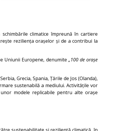
 schimbările climatice împreună în cartiere
rește reziliența orașelor și de a contribui la
ile Uniunii Europene, denumite
„100 de orașe
Serbia, Grecia, Spania, Țările de Jos (Olanda),
mare sustenabilă a mediului. Activitățile vor
ea unor modele replicabile pentru alte orașe
tre sustenabilitate și reziliență climatică, în