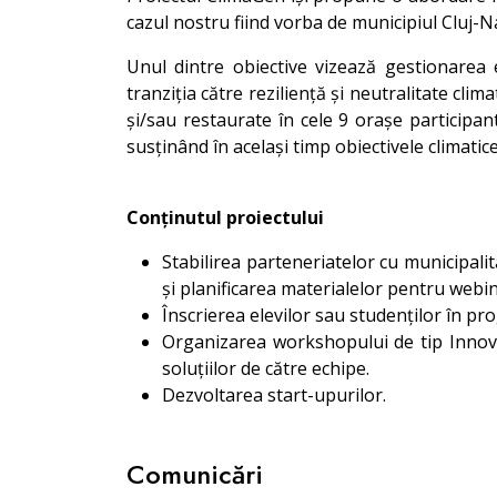
cazul nostru fiind vorba de municipiul Cluj-
Unul dintre obiective vizează gestionarea e
tranziția către reziliență și neutralitate cl
și/sau restaurate în cele 9 orașe participante
susținând în același timp obiectivele climatic
Conținutul proiectului
Stabilirea parteneriatelor cu municipali
și planificarea materialelor pentru webi
Înscrierea elevilor sau studenților în p
Organizarea workshopului de tip Innovat
soluțiilor de către echipe.
Dezvoltarea start-upurilor.
Comunicări