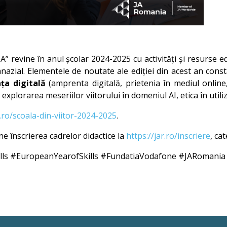
e JA” revine în anul școlar 2024-2025 cu activități și resurs
mnazial. Elementele de noutate ale ediției din acest an cons
nța digitală
(amprenta digitală, prietenia în mediul online, 
 explorarea meseriilor viitorului în domeniul AI, etica în utiliz
r.ro/scoala-din-viitor-2024-2025
.
ne înscrierea cadrelor didactice la
https://jar.ro/inscriere
, ca
kills #EuropeanYearofSkills #FundatiaVodafone #JARomania