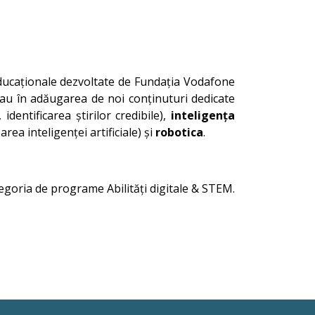
e educaționale dezvoltate de Fundația Vodafone
tau în adăugarea de noi conținuturi dedicate
identificarea știrilor credibile),
inteligența
area inteligenței artificiale) și
robotica
.
tegoria de programe Abilități digitale & STEM.