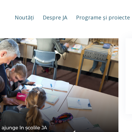
Noutăți
Despre JA
Programe și proiecte