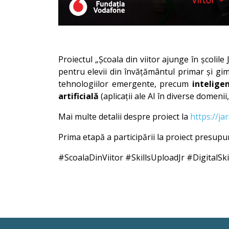
Proiectul „Școala din viitor ajunge în școlil
pentru elevii din învățământul primar și gi
tehnologiilor emergente, precum
intelige
artificială
(aplicații ale AI în diverse domenii,
Mai multe detalii despre proiect la
https://ja
Prima etapă a participării la proiect presupu
#ScoalaDinViitor #SkillsUploadJr #DigitalS