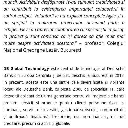
muncii. Activitățile desfășurate le-au stimulat creativitatea și
au contribuit la evidențierea importanței colaborării în
cadrul echipei. Voluntarii le-au explicat conceptele Agile și i-
au sprijinit în realizarea proiectului, devenind parte a
echipei. Elevii au apreciat colaborarea cu specialiștii implicați
în proiect și sunt convinsă că își doresc să afle mult mai
multe despre activitatea acestora."
– profesor, Colegiul
Național Gheorghe Lazăr, București
DB Global Technology
este centrul de tehnologie al Deutsche
Bank din Europa Centrală și de Est, deschis la București în 2013.
In prezent, acesta este una dintre cele diversificate și vibrante
locații ale Deutsche Bank, cu peste 2.000 de specialiști IT, care
dezvoltă aplicații de ultimă generație pentru arii majore ale băncii
precum servicii si produse pentru clienți persoane fizice și
companii, servicii de investiții, gestionarea riscului, conformitate
și antifraudă financiară, trezorerie, risc non-financiar, risc de
creditare, precum și achiziții globale.