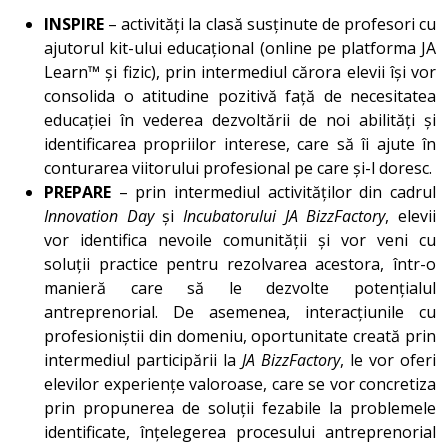
INSPIRE
– activități la clasă susținute de profesori cu
ajutorul kit-ului educațional (online pe platforma JA
Learn™ și fizic), prin intermediul cărora elevii își vor
consolida o atitudine pozitivă față de necesitatea
educației în vederea dezvoltării de noi abilități și
identificarea propriilor interese, care să îi ajute în
conturarea viitorului profesional pe care și-l doresc.
PREPARE
– prin intermediul activităților din cadrul
Innovation Day
și
Incubatorului JA BizzFactory
, elevii
vor identifica nevoile comunității și vor veni cu
soluții practice pentru rezolvarea acestora, într-o
manieră care să le dezvolte potențialul
antreprenorial. De asemenea, interacțiunile cu
profesioniștii din domeniu, oportunitate creată prin
intermediul participării la
JA BizzFactory
, le vor oferi
elevilor experiențe valoroase, care se vor concretiza
prin propunerea de soluții fezabile la problemele
identificate, înțelegerea procesului antreprenorial