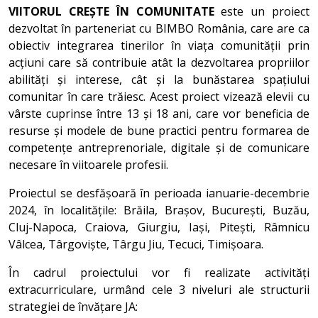
VIITORUL CREȘTE ÎN COMUNITATE
este un proiect
dezvoltat în parteneriat cu BIMBO România, care are ca
obiectiv integrarea tinerilor în viața comunității prin
acțiuni care să contribuie atât la dezvoltarea propriilor
abilități și interese, cât și la bunăstarea spațiului
comunitar în care trăiesc. Acest proiect vizează elevii cu
vârste cuprinse între 13 și 18 ani, care vor beneficia de
resurse și modele de bune practici pentru formarea de
competențe antreprenoriale, digitale și de comunicare
necesare în viitoarele profesii.
Proiectul se desfășoară în perioada ianuarie-decembrie
2024, în localitățile: Brăila, Brașov, București, Buzău,
Cluj-Napoca, Craiova, Giurgiu, Iași, Pitești, Râmnicu
Vâlcea, Târgoviște, Târgu Jiu, Tecuci, Timișoara.
În cadrul proiectului vor fi realizate activități
extracurriculare, urmând cele 3 niveluri ale structurii
strategiei de învățare JA: