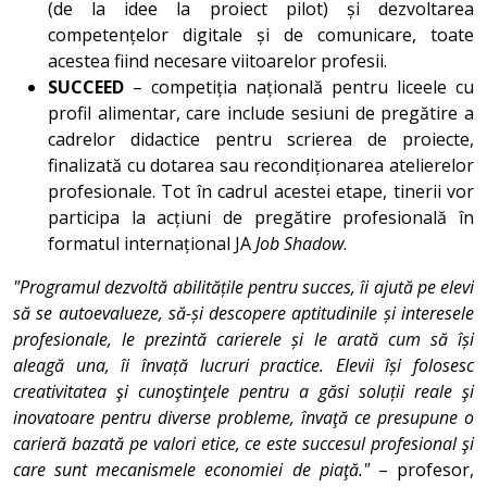
(de la idee la proiect pilot) și dezvoltarea
competențelor digitale și de comunicare, toate
acestea fiind necesare viitoarelor profesii.
SUCCEED
– competiția națională pentru liceele cu
profil alimentar, care include sesiuni de pregătire a
cadrelor didactice pentru scrierea de proiecte,
finalizată cu dotarea sau recondiționarea atelierelor
profesionale. Tot în cadrul acestei etape, tinerii vor
participa la acțiuni de pregătire profesională în
formatul internațional JA
Job Shadow
.
"Programul dezvoltă abilitățile pentru succes, îi ajută pe elevi
să se autoevalueze, să-și descopere aptitudinile și interesele
profesionale, le prezintă carierele și le arată cum să își
aleagă una, îi învață lucruri practice. Elevii își folosesc
creativitatea şi cunoştinţele pentru a găsi soluții reale şi
inovatoare pentru diverse probleme, învaţă ce presupune o
carieră bazată pe valori etice, ce este succesul profesional şi
care sunt mecanismele economiei de piaţă."
– profesor,