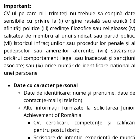
Important:
CV-ul pe care ni-l trimiteți nu trebuie să conțină date
sensibile cu privire la (i) origine rasială sau etnică (ii)
afinități politice (iii) credințe filozofice sau religioase; (iv)
calitatea de membru al unui sindicat sau partid politic;
(vii) istoricul infracțiunilor sau procedurilor penale și al
pedepselor sau amenzilor aferente; (viii) săvârșirea
oricărui comportament ilegal sau inadecvat și sancțiuni
asociate; sau (ix) orice număr de identificare național al
unei persoane.
Date cu caracter personal
Date de identificare: nume și prenume, date de
contact (e-mail și telefon)
Alte informații furnizate la solicitarea Junior
Achievement of România
CV, certificări, competențe și calificări
pentru postul dorit;
Scrisoare de intenție, experiență de muncă