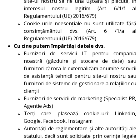
site-ul nostru să fie una ușoară și plăcută, în
interesul nostru legitim (Art. 6/1/f al
Regulamentului (UE) 2016/679)
Cookie-urile neesențiale nu sunt utilizate fără
consimțământul dvs. (Art. 6 /1/a al
Regulamentului (UE) 2016/679)
Cu cine putem împărtăși datele dvs.
Furnizori de servicii IT pentru compania
noastră (găzduire și stocare de date) sau
furnizori cărora le externalizăm anumite servicii
de asistență tehnică pentru site-ul nostru sau
furnizori de sisteme de gestionare a relațiilor cu
clienții
Furnizori de servicii de marketing (Specialist PR,
Agentie Ads)
Terți care plasează cookie-uri: LinkedIn,
Google, Facebook, Instagram
Autorități de reglementare și alte autorități ale
statului, dacă sunt solicitate prin cerințe legale