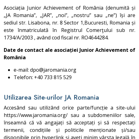
Asociația Junior Achievement of România (denumită și
„JA Romania”, „JAR”, „noi”, „nostru” sau „ne”) își are
sediul str. Lisabona, nr. 8 Sector 1,Bucuresti, Romania și
este înmatriculată în Registrul Comerţului sub nr.
1734/A/2003 , având cod fiscal nr. RO4644284.
Date de contact ale asociației Junior Achievement of
România
e-mail: dpo@jaromania.org
Telefon: +40 733 815 529
Utilizarea Site-urilor JA Romania
Accesând sau utilizând orice parte/funcție a site-ului
https://www.jaromania.org/ sau a subdomeniilor sale,
înseamnă că vă angajați să acceptați și să respectați
termenii, condițiile și politicile menționate și/sau
disponibile prin hyperlink și aveți minim vârsta legală în