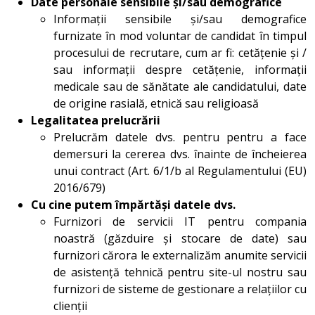
Date personale sensibile și/sau demografice
Informații sensibile și/sau demografice
furnizate în mod voluntar de candidat în timpul
procesului de recrutare, cum ar fi: cetățenie și /
sau informații despre cetățenie, informații
medicale sau de sănătate ale candidatului, date
de origine rasială, etnică sau religioasă
Legalitatea prelucrării
Prelucrăm datele dvs. pentru pentru a face
demersuri la cererea dvs. înainte de încheierea
unui contract (Art. 6/1/b al Regulamentului (EU)
2016/679)
Cu cine putem împărtăși datele dvs.
Furnizori de servicii IT pentru compania
noastră (găzduire și stocare de date) sau
furnizori cărora le externalizăm anumite servicii
de asistență tehnică pentru site-ul nostru sau
furnizori de sisteme de gestionare a relațiilor cu
clienții