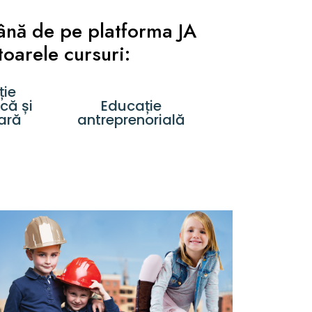
ână de pe platforma JA
oarele cursuri:
ție
că și
Educație
iară
antreprenorială