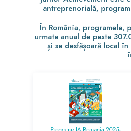
antreprenorială, programe
În România, programele, pr
urmate anual de peste 307.00
și se desfășoară local în
î
Programe JA Romania 2025-