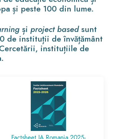
opa și peste 100 din lume.
arning
și
project based
sunt
0 de instituții de învățământ
ercetării, instituțiile de
a.
Factsheet JA Romania 2025-