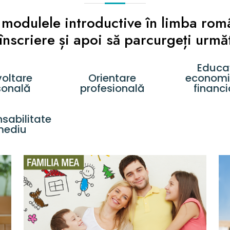
i modulele introductive în limba rom
scriere și apoi să parcurgeți următ
Educa
oltare
Orientare
economi
sonală
profesională
financ
sabilitate
mediu