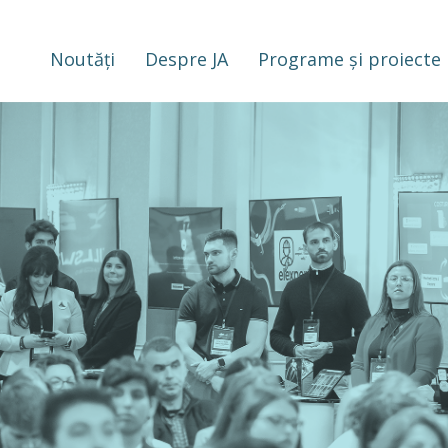
Noutăți
Despre JA
Programe și proiecte