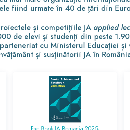
le fiind urmate în 40 de țări din Eur
oiectele și competițiile JA
applied le
0 de elevi și studenți din peste 1.90
 parteneriat cu Ministerul Educației și C
nvățământ și susținătorii JA în Români
FactBook JA Romania 2025-