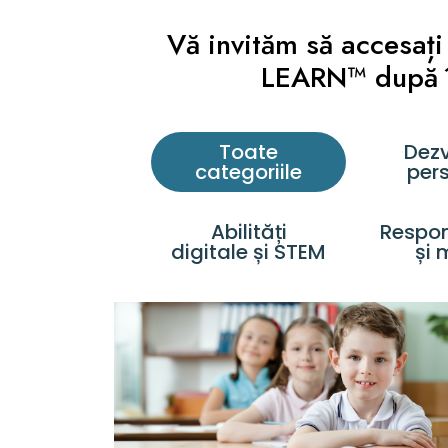
Vă invităm să accesaț
LEARN™ după în
Toate
Dezv
categoriile
per
Abilități
Respon
digitale și STEM
și 