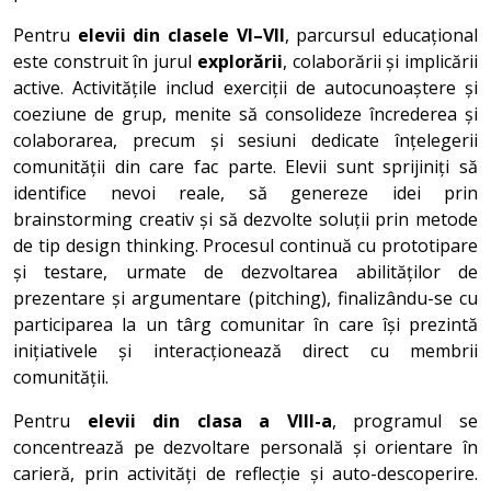
Pentru
elevii din clasele VI–VII
, parcursul educațional
este construit în jurul
explorării
, colaborării și implicării
active. Activitățile includ exerciții de autocunoaștere și
coeziune de grup, menite să consolideze încrederea și
colaborarea, precum și sesiuni dedicate înțelegerii
comunității din care fac parte. Elevii sunt sprijiniți să
identifice nevoi reale, să genereze idei prin
brainstorming creativ și să dezvolte soluții prin metode
de tip design thinking. Procesul continuă cu prototipare
și testare, urmate de dezvoltarea abilităților de
prezentare și argumentare (pitching), finalizându-se cu
participarea la un târg comunitar în care își prezintă
inițiativele și interacționează direct cu membrii
comunității.
Pentru
elevii din clasa a VIII-a
, programul se
concentrează pe dezvoltare personală și orientare în
carieră, prin activități de reflecție și auto-descoperire.