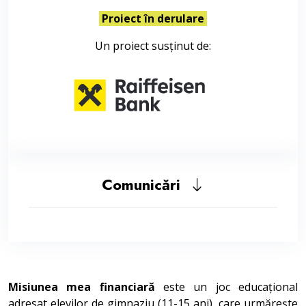
Proiect în derulare
Un proiect susținut de:
Comunicări
Misiunea mea financiară
este un joc educațional
adresat elevilor de gimnaziu (11-15 ani), care urmărește